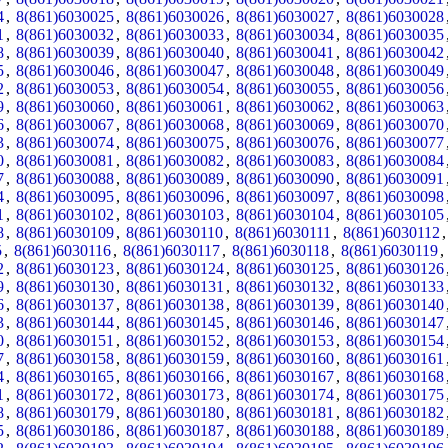
4
,
8(861)6030025
,
8(861)6030026
,
8(861)6030027
,
8(861)6030028
1
,
8(861)6030032
,
8(861)6030033
,
8(861)6030034
,
8(861)6030035
8
,
8(861)6030039
,
8(861)6030040
,
8(861)6030041
,
8(861)6030042
5
,
8(861)6030046
,
8(861)6030047
,
8(861)6030048
,
8(861)6030049
2
,
8(861)6030053
,
8(861)6030054
,
8(861)6030055
,
8(861)6030056
9
,
8(861)6030060
,
8(861)6030061
,
8(861)6030062
,
8(861)6030063
6
,
8(861)6030067
,
8(861)6030068
,
8(861)6030069
,
8(861)6030070
3
,
8(861)6030074
,
8(861)6030075
,
8(861)6030076
,
8(861)6030077
0
,
8(861)6030081
,
8(861)6030082
,
8(861)6030083
,
8(861)6030084
7
,
8(861)6030088
,
8(861)6030089
,
8(861)6030090
,
8(861)6030091
4
,
8(861)6030095
,
8(861)6030096
,
8(861)6030097
,
8(861)6030098
1
,
8(861)6030102
,
8(861)6030103
,
8(861)6030104
,
8(861)6030105
8
,
8(861)6030109
,
8(861)6030110
,
8(861)6030111
,
8(861)6030112
5
,
8(861)6030116
,
8(861)6030117
,
8(861)6030118
,
8(861)6030119
2
,
8(861)6030123
,
8(861)6030124
,
8(861)6030125
,
8(861)6030126
9
,
8(861)6030130
,
8(861)6030131
,
8(861)6030132
,
8(861)6030133
6
,
8(861)6030137
,
8(861)6030138
,
8(861)6030139
,
8(861)6030140
3
,
8(861)6030144
,
8(861)6030145
,
8(861)6030146
,
8(861)6030147
0
,
8(861)6030151
,
8(861)6030152
,
8(861)6030153
,
8(861)6030154
7
,
8(861)6030158
,
8(861)6030159
,
8(861)6030160
,
8(861)6030161
4
,
8(861)6030165
,
8(861)6030166
,
8(861)6030167
,
8(861)6030168
1
,
8(861)6030172
,
8(861)6030173
,
8(861)6030174
,
8(861)6030175
8
,
8(861)6030179
,
8(861)6030180
,
8(861)6030181
,
8(861)6030182
5
,
8(861)6030186
,
8(861)6030187
,
8(861)6030188
,
8(861)6030189