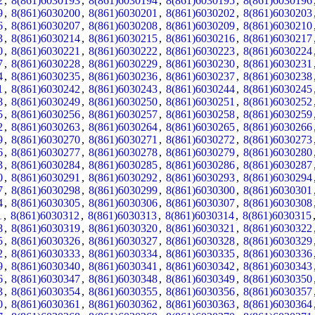
2
,
8(861)6030193
,
8(861)6030194
,
8(861)6030195
,
8(861)6030196
9
,
8(861)6030200
,
8(861)6030201
,
8(861)6030202
,
8(861)6030203
6
,
8(861)6030207
,
8(861)6030208
,
8(861)6030209
,
8(861)6030210
3
,
8(861)6030214
,
8(861)6030215
,
8(861)6030216
,
8(861)6030217
0
,
8(861)6030221
,
8(861)6030222
,
8(861)6030223
,
8(861)6030224
7
,
8(861)6030228
,
8(861)6030229
,
8(861)6030230
,
8(861)6030231
4
,
8(861)6030235
,
8(861)6030236
,
8(861)6030237
,
8(861)6030238
1
,
8(861)6030242
,
8(861)6030243
,
8(861)6030244
,
8(861)6030245
8
,
8(861)6030249
,
8(861)6030250
,
8(861)6030251
,
8(861)6030252
5
,
8(861)6030256
,
8(861)6030257
,
8(861)6030258
,
8(861)6030259
2
,
8(861)6030263
,
8(861)6030264
,
8(861)6030265
,
8(861)6030266
9
,
8(861)6030270
,
8(861)6030271
,
8(861)6030272
,
8(861)6030273
6
,
8(861)6030277
,
8(861)6030278
,
8(861)6030279
,
8(861)6030280
3
,
8(861)6030284
,
8(861)6030285
,
8(861)6030286
,
8(861)6030287
0
,
8(861)6030291
,
8(861)6030292
,
8(861)6030293
,
8(861)6030294
7
,
8(861)6030298
,
8(861)6030299
,
8(861)6030300
,
8(861)6030301
4
,
8(861)6030305
,
8(861)6030306
,
8(861)6030307
,
8(861)6030308
1
,
8(861)6030312
,
8(861)6030313
,
8(861)6030314
,
8(861)6030315
8
,
8(861)6030319
,
8(861)6030320
,
8(861)6030321
,
8(861)6030322
5
,
8(861)6030326
,
8(861)6030327
,
8(861)6030328
,
8(861)6030329
2
,
8(861)6030333
,
8(861)6030334
,
8(861)6030335
,
8(861)6030336
9
,
8(861)6030340
,
8(861)6030341
,
8(861)6030342
,
8(861)6030343
6
,
8(861)6030347
,
8(861)6030348
,
8(861)6030349
,
8(861)6030350
3
,
8(861)6030354
,
8(861)6030355
,
8(861)6030356
,
8(861)6030357
0
,
8(861)6030361
,
8(861)6030362
,
8(861)6030363
,
8(861)6030364