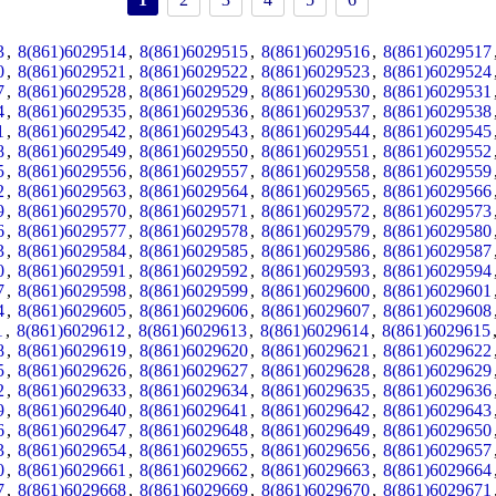
3
,
8(861)6029514
,
8(861)6029515
,
8(861)6029516
,
8(861)6029517
0
,
8(861)6029521
,
8(861)6029522
,
8(861)6029523
,
8(861)6029524
7
,
8(861)6029528
,
8(861)6029529
,
8(861)6029530
,
8(861)6029531
4
,
8(861)6029535
,
8(861)6029536
,
8(861)6029537
,
8(861)6029538
1
,
8(861)6029542
,
8(861)6029543
,
8(861)6029544
,
8(861)6029545
8
,
8(861)6029549
,
8(861)6029550
,
8(861)6029551
,
8(861)6029552
5
,
8(861)6029556
,
8(861)6029557
,
8(861)6029558
,
8(861)6029559
2
,
8(861)6029563
,
8(861)6029564
,
8(861)6029565
,
8(861)6029566
9
,
8(861)6029570
,
8(861)6029571
,
8(861)6029572
,
8(861)6029573
6
,
8(861)6029577
,
8(861)6029578
,
8(861)6029579
,
8(861)6029580
3
,
8(861)6029584
,
8(861)6029585
,
8(861)6029586
,
8(861)6029587
0
,
8(861)6029591
,
8(861)6029592
,
8(861)6029593
,
8(861)6029594
7
,
8(861)6029598
,
8(861)6029599
,
8(861)6029600
,
8(861)6029601
4
,
8(861)6029605
,
8(861)6029606
,
8(861)6029607
,
8(861)6029608
1
,
8(861)6029612
,
8(861)6029613
,
8(861)6029614
,
8(861)6029615
8
,
8(861)6029619
,
8(861)6029620
,
8(861)6029621
,
8(861)6029622
5
,
8(861)6029626
,
8(861)6029627
,
8(861)6029628
,
8(861)6029629
2
,
8(861)6029633
,
8(861)6029634
,
8(861)6029635
,
8(861)6029636
9
,
8(861)6029640
,
8(861)6029641
,
8(861)6029642
,
8(861)6029643
6
,
8(861)6029647
,
8(861)6029648
,
8(861)6029649
,
8(861)6029650
3
,
8(861)6029654
,
8(861)6029655
,
8(861)6029656
,
8(861)6029657
0
,
8(861)6029661
,
8(861)6029662
,
8(861)6029663
,
8(861)6029664
7
,
8(861)6029668
,
8(861)6029669
,
8(861)6029670
,
8(861)6029671