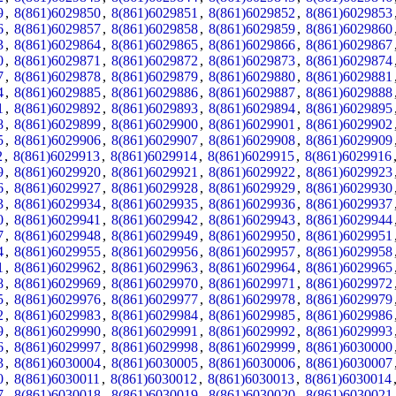
9
,
8(861)6029850
,
8(861)6029851
,
8(861)6029852
,
8(861)6029853
6
,
8(861)6029857
,
8(861)6029858
,
8(861)6029859
,
8(861)6029860
3
,
8(861)6029864
,
8(861)6029865
,
8(861)6029866
,
8(861)6029867
0
,
8(861)6029871
,
8(861)6029872
,
8(861)6029873
,
8(861)6029874
7
,
8(861)6029878
,
8(861)6029879
,
8(861)6029880
,
8(861)6029881
4
,
8(861)6029885
,
8(861)6029886
,
8(861)6029887
,
8(861)6029888
1
,
8(861)6029892
,
8(861)6029893
,
8(861)6029894
,
8(861)6029895
8
,
8(861)6029899
,
8(861)6029900
,
8(861)6029901
,
8(861)6029902
5
,
8(861)6029906
,
8(861)6029907
,
8(861)6029908
,
8(861)6029909
2
,
8(861)6029913
,
8(861)6029914
,
8(861)6029915
,
8(861)6029916
9
,
8(861)6029920
,
8(861)6029921
,
8(861)6029922
,
8(861)6029923
6
,
8(861)6029927
,
8(861)6029928
,
8(861)6029929
,
8(861)6029930
3
,
8(861)6029934
,
8(861)6029935
,
8(861)6029936
,
8(861)6029937
0
,
8(861)6029941
,
8(861)6029942
,
8(861)6029943
,
8(861)6029944
7
,
8(861)6029948
,
8(861)6029949
,
8(861)6029950
,
8(861)6029951
4
,
8(861)6029955
,
8(861)6029956
,
8(861)6029957
,
8(861)6029958
1
,
8(861)6029962
,
8(861)6029963
,
8(861)6029964
,
8(861)6029965
8
,
8(861)6029969
,
8(861)6029970
,
8(861)6029971
,
8(861)6029972
5
,
8(861)6029976
,
8(861)6029977
,
8(861)6029978
,
8(861)6029979
2
,
8(861)6029983
,
8(861)6029984
,
8(861)6029985
,
8(861)6029986
9
,
8(861)6029990
,
8(861)6029991
,
8(861)6029992
,
8(861)6029993
6
,
8(861)6029997
,
8(861)6029998
,
8(861)6029999
,
8(861)6030000
3
,
8(861)6030004
,
8(861)6030005
,
8(861)6030006
,
8(861)6030007
0
,
8(861)6030011
,
8(861)6030012
,
8(861)6030013
,
8(861)6030014
7
,
8(861)6030018
,
8(861)6030019
,
8(861)6030020
,
8(861)6030021