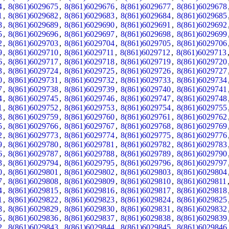
4
,
8(861)6029675
,
8(861)6029676
,
8(861)6029677
,
8(861)6029678
1
,
8(861)6029682
,
8(861)6029683
,
8(861)6029684
,
8(861)6029685
8
,
8(861)6029689
,
8(861)6029690
,
8(861)6029691
,
8(861)6029692
5
,
8(861)6029696
,
8(861)6029697
,
8(861)6029698
,
8(861)6029699
2
,
8(861)6029703
,
8(861)6029704
,
8(861)6029705
,
8(861)6029706
9
,
8(861)6029710
,
8(861)6029711
,
8(861)6029712
,
8(861)6029713
6
,
8(861)6029717
,
8(861)6029718
,
8(861)6029719
,
8(861)6029720
3
,
8(861)6029724
,
8(861)6029725
,
8(861)6029726
,
8(861)6029727
0
,
8(861)6029731
,
8(861)6029732
,
8(861)6029733
,
8(861)6029734
7
,
8(861)6029738
,
8(861)6029739
,
8(861)6029740
,
8(861)6029741
4
,
8(861)6029745
,
8(861)6029746
,
8(861)6029747
,
8(861)6029748
1
,
8(861)6029752
,
8(861)6029753
,
8(861)6029754
,
8(861)6029755
8
,
8(861)6029759
,
8(861)6029760
,
8(861)6029761
,
8(861)6029762
5
,
8(861)6029766
,
8(861)6029767
,
8(861)6029768
,
8(861)6029769
2
,
8(861)6029773
,
8(861)6029774
,
8(861)6029775
,
8(861)6029776
9
,
8(861)6029780
,
8(861)6029781
,
8(861)6029782
,
8(861)6029783
6
,
8(861)6029787
,
8(861)6029788
,
8(861)6029789
,
8(861)6029790
3
,
8(861)6029794
,
8(861)6029795
,
8(861)6029796
,
8(861)6029797
0
,
8(861)6029801
,
8(861)6029802
,
8(861)6029803
,
8(861)6029804
7
,
8(861)6029808
,
8(861)6029809
,
8(861)6029810
,
8(861)6029811
4
,
8(861)6029815
,
8(861)6029816
,
8(861)6029817
,
8(861)6029818
1
,
8(861)6029822
,
8(861)6029823
,
8(861)6029824
,
8(861)6029825
8
,
8(861)6029829
,
8(861)6029830
,
8(861)6029831
,
8(861)6029832
5
,
8(861)6029836
,
8(861)6029837
,
8(861)6029838
,
8(861)6029839
2
,
8(861)6029843
,
8(861)6029844
,
8(861)6029845
,
8(861)6029846