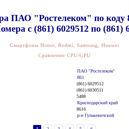
ра ПАО "Ростелеком" по коду 
омера c (861) 6029512 по (861) 
Смартфоны Honor, Redmi, Samsung, Huawei
Сравнение CPU/GPU
ПАО "Ростелеком"
861
(861) 6029512
(861) 6030511
5488
Краснодарский край
8616
р-н Гулькевичский
1
2
3
4
5
6