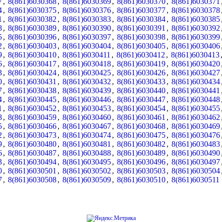
7
,
8(861)6030368
,
8(861)6030369
,
8(861)6030370
,
8(861)6030371
4
,
8(861)6030375
,
8(861)6030376
,
8(861)6030377
,
8(861)6030378
1
,
8(861)6030382
,
8(861)6030383
,
8(861)6030384
,
8(861)6030385
8
,
8(861)6030389
,
8(861)6030390
,
8(861)6030391
,
8(861)6030392
5
,
8(861)6030396
,
8(861)6030397
,
8(861)6030398
,
8(861)6030399
2
,
8(861)6030403
,
8(861)6030404
,
8(861)6030405
,
8(861)6030406
9
,
8(861)6030410
,
8(861)6030411
,
8(861)6030412
,
8(861)6030413
6
,
8(861)6030417
,
8(861)6030418
,
8(861)6030419
,
8(861)6030420
3
,
8(861)6030424
,
8(861)6030425
,
8(861)6030426
,
8(861)6030427
0
,
8(861)6030431
,
8(861)6030432
,
8(861)6030433
,
8(861)6030434
7
,
8(861)6030438
,
8(861)6030439
,
8(861)6030440
,
8(861)6030441
4
,
8(861)6030445
,
8(861)6030446
,
8(861)6030447
,
8(861)6030448
1
,
8(861)6030452
,
8(861)6030453
,
8(861)6030454
,
8(861)6030455
8
,
8(861)6030459
,
8(861)6030460
,
8(861)6030461
,
8(861)6030462
5
,
8(861)6030466
,
8(861)6030467
,
8(861)6030468
,
8(861)6030469
2
,
8(861)6030473
,
8(861)6030474
,
8(861)6030475
,
8(861)6030476
9
,
8(861)6030480
,
8(861)6030481
,
8(861)6030482
,
8(861)6030483
6
,
8(861)6030487
,
8(861)6030488
,
8(861)6030489
,
8(861)6030490
3
,
8(861)6030494
,
8(861)6030495
,
8(861)6030496
,
8(861)6030497
0
,
8(861)6030501
,
8(861)6030502
,
8(861)6030503
,
8(861)6030504
7
,
8(861)6030508
,
8(861)6030509
,
8(861)6030510
,
8(861)6030511