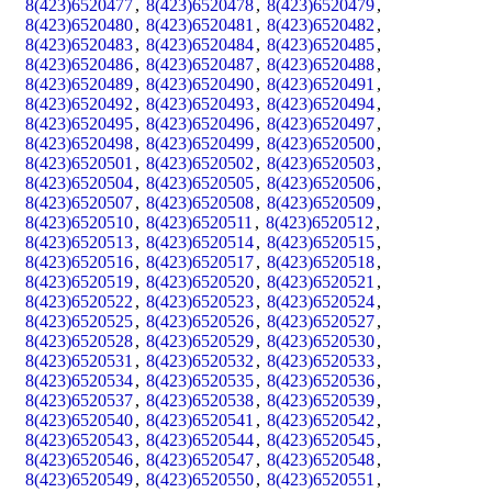
8(423)6520477
,
8(423)6520478
,
8(423)6520479
,
8(423)6520480
,
8(423)6520481
,
8(423)6520482
,
8(423)6520483
,
8(423)6520484
,
8(423)6520485
,
8(423)6520486
,
8(423)6520487
,
8(423)6520488
,
8(423)6520489
,
8(423)6520490
,
8(423)6520491
,
8(423)6520492
,
8(423)6520493
,
8(423)6520494
,
8(423)6520495
,
8(423)6520496
,
8(423)6520497
,
8(423)6520498
,
8(423)6520499
,
8(423)6520500
,
8(423)6520501
,
8(423)6520502
,
8(423)6520503
,
8(423)6520504
,
8(423)6520505
,
8(423)6520506
,
8(423)6520507
,
8(423)6520508
,
8(423)6520509
,
8(423)6520510
,
8(423)6520511
,
8(423)6520512
,
8(423)6520513
,
8(423)6520514
,
8(423)6520515
,
8(423)6520516
,
8(423)6520517
,
8(423)6520518
,
8(423)6520519
,
8(423)6520520
,
8(423)6520521
,
8(423)6520522
,
8(423)6520523
,
8(423)6520524
,
8(423)6520525
,
8(423)6520526
,
8(423)6520527
,
8(423)6520528
,
8(423)6520529
,
8(423)6520530
,
8(423)6520531
,
8(423)6520532
,
8(423)6520533
,
8(423)6520534
,
8(423)6520535
,
8(423)6520536
,
8(423)6520537
,
8(423)6520538
,
8(423)6520539
,
8(423)6520540
,
8(423)6520541
,
8(423)6520542
,
8(423)6520543
,
8(423)6520544
,
8(423)6520545
,
8(423)6520546
,
8(423)6520547
,
8(423)6520548
,
8(423)6520549
,
8(423)6520550
,
8(423)6520551
,