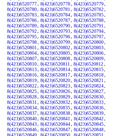
8(423)6520777
,
8(423)6520778
,
8(423)6520779
,
8(423)6520780
,
8(423)6520781
,
8(423)6520782
,
8(423)6520783
,
8(423)6520784
,
8(423)6520785
,
8(423)6520786
,
8(423)6520787
,
8(423)6520788
,
8(423)6520789
,
8(423)6520790
,
8(423)6520791
,
8(423)6520792
,
8(423)6520793
,
8(423)6520794
,
8(423)6520795
,
8(423)6520796
,
8(423)6520797
,
8(423)6520798
,
8(423)6520799
,
8(423)6520800
,
8(423)6520801
,
8(423)6520802
,
8(423)6520803
,
8(423)6520804
,
8(423)6520805
,
8(423)6520806
,
8(423)6520807
,
8(423)6520808
,
8(423)6520809
,
8(423)6520810
,
8(423)6520811
,
8(423)6520812
,
8(423)6520813
,
8(423)6520814
,
8(423)6520815
,
8(423)6520816
,
8(423)6520817
,
8(423)6520818
,
8(423)6520819
,
8(423)6520820
,
8(423)6520821
,
8(423)6520822
,
8(423)6520823
,
8(423)6520824
,
8(423)6520825
,
8(423)6520826
,
8(423)6520827
,
8(423)6520828
,
8(423)6520829
,
8(423)6520830
,
8(423)6520831
,
8(423)6520832
,
8(423)6520833
,
8(423)6520834
,
8(423)6520835
,
8(423)6520836
,
8(423)6520837
,
8(423)6520838
,
8(423)6520839
,
8(423)6520840
,
8(423)6520841
,
8(423)6520842
,
8(423)6520843
,
8(423)6520844
,
8(423)6520845
,
8(423)6520846
,
8(423)6520847
,
8(423)6520848
,
8(423)6520849
,
8(423)6520850
,
8(423)6520851
,