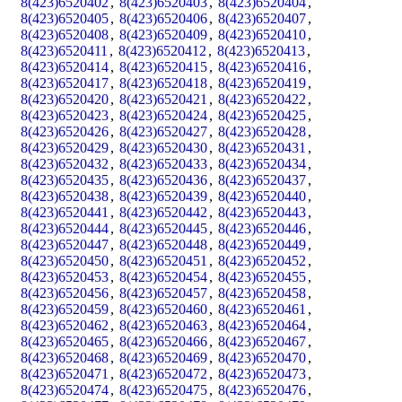
8(423)6520402
,
8(423)6520403
,
8(423)6520404
,
8(423)6520405
,
8(423)6520406
,
8(423)6520407
,
8(423)6520408
,
8(423)6520409
,
8(423)6520410
,
8(423)6520411
,
8(423)6520412
,
8(423)6520413
,
8(423)6520414
,
8(423)6520415
,
8(423)6520416
,
8(423)6520417
,
8(423)6520418
,
8(423)6520419
,
8(423)6520420
,
8(423)6520421
,
8(423)6520422
,
8(423)6520423
,
8(423)6520424
,
8(423)6520425
,
8(423)6520426
,
8(423)6520427
,
8(423)6520428
,
8(423)6520429
,
8(423)6520430
,
8(423)6520431
,
8(423)6520432
,
8(423)6520433
,
8(423)6520434
,
8(423)6520435
,
8(423)6520436
,
8(423)6520437
,
8(423)6520438
,
8(423)6520439
,
8(423)6520440
,
8(423)6520441
,
8(423)6520442
,
8(423)6520443
,
8(423)6520444
,
8(423)6520445
,
8(423)6520446
,
8(423)6520447
,
8(423)6520448
,
8(423)6520449
,
8(423)6520450
,
8(423)6520451
,
8(423)6520452
,
8(423)6520453
,
8(423)6520454
,
8(423)6520455
,
8(423)6520456
,
8(423)6520457
,
8(423)6520458
,
8(423)6520459
,
8(423)6520460
,
8(423)6520461
,
8(423)6520462
,
8(423)6520463
,
8(423)6520464
,
8(423)6520465
,
8(423)6520466
,
8(423)6520467
,
8(423)6520468
,
8(423)6520469
,
8(423)6520470
,
8(423)6520471
,
8(423)6520472
,
8(423)6520473
,
8(423)6520474
,
8(423)6520475
,
8(423)6520476
,