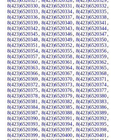
8(423)6520327
,
8(423)6520328
,
8(423)6520329
,
8(423)6520330
,
8(423)6520331
,
8(423)6520332
,
8(423)6520333
,
8(423)6520334
,
8(423)6520335
,
8(423)6520336
,
8(423)6520337
,
8(423)6520338
,
8(423)6520339
,
8(423)6520340
,
8(423)6520341
,
8(423)6520342
,
8(423)6520343
,
8(423)6520344
,
8(423)6520345
,
8(423)6520346
,
8(423)6520347
,
8(423)6520348
,
8(423)6520349
,
8(423)6520350
,
8(423)6520351
,
8(423)6520352
,
8(423)6520353
,
8(423)6520354
,
8(423)6520355
,
8(423)6520356
,
8(423)6520357
,
8(423)6520358
,
8(423)6520359
,
8(423)6520360
,
8(423)6520361
,
8(423)6520362
,
8(423)6520363
,
8(423)6520364
,
8(423)6520365
,
8(423)6520366
,
8(423)6520367
,
8(423)6520368
,
8(423)6520369
,
8(423)6520370
,
8(423)6520371
,
8(423)6520372
,
8(423)6520373
,
8(423)6520374
,
8(423)6520375
,
8(423)6520376
,
8(423)6520377
,
8(423)6520378
,
8(423)6520379
,
8(423)6520380
,
8(423)6520381
,
8(423)6520382
,
8(423)6520383
,
8(423)6520384
,
8(423)6520385
,
8(423)6520386
,
8(423)6520387
,
8(423)6520388
,
8(423)6520389
,
8(423)6520390
,
8(423)6520391
,
8(423)6520392
,
8(423)6520393
,
8(423)6520394
,
8(423)6520395
,
8(423)6520396
,
8(423)6520397
,
8(423)6520398
,
8(423)6520399
,
8(423)6520400
,
8(423)6520401
,