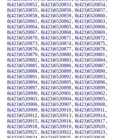
8(423)6520852
,
8(423)6520853
,
8(423)6520854
,
8(423)6520855
,
8(423)6520856
,
8(423)6520857
,
8(423)6520858
,
8(423)6520859
,
8(423)6520860
,
8(423)6520861
,
8(423)6520862
,
8(423)6520863
,
8(423)6520864
,
8(423)6520865
,
8(423)6520866
,
8(423)6520867
,
8(423)6520868
,
8(423)6520869
,
8(423)6520870
,
8(423)6520871
,
8(423)6520872
,
8(423)6520873
,
8(423)6520874
,
8(423)6520875
,
8(423)6520876
,
8(423)6520877
,
8(423)6520878
,
8(423)6520879
,
8(423)6520880
,
8(423)6520881
,
8(423)6520882
,
8(423)6520883
,
8(423)6520884
,
8(423)6520885
,
8(423)6520886
,
8(423)6520887
,
8(423)6520888
,
8(423)6520889
,
8(423)6520890
,
8(423)6520891
,
8(423)6520892
,
8(423)6520893
,
8(423)6520894
,
8(423)6520895
,
8(423)6520896
,
8(423)6520897
,
8(423)6520898
,
8(423)6520899
,
8(423)6520900
,
8(423)6520901
,
8(423)6520902
,
8(423)6520903
,
8(423)6520904
,
8(423)6520905
,
8(423)6520906
,
8(423)6520907
,
8(423)6520908
,
8(423)6520909
,
8(423)6520910
,
8(423)6520911
,
8(423)6520912
,
8(423)6520913
,
8(423)6520914
,
8(423)6520915
,
8(423)6520916
,
8(423)6520917
,
8(423)6520918
,
8(423)6520919
,
8(423)6520920
,
8(423)6520921
,
8(423)6520922
,
8(423)6520923
,
8(423)6520924
,
8(423)6520925
,
8(423)6520926
,