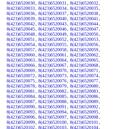
8(423)6520030
,
8(423)6520031
,
8(423)6520032
,
8(423)6520033
,
8(423)6520034
,
8(423)6520035
,
8(423)6520036
,
8(423)6520037
,
8(423)6520038
,
8(423)6520039
,
8(423)6520040
,
8(423)6520041
,
8(423)6520042
,
8(423)6520043
,
8(423)6520044
,
8(423)6520045
,
8(423)6520046
,
8(423)6520047
,
8(423)6520048
,
8(423)6520049
,
8(423)6520050
,
8(423)6520051
,
8(423)6520052
,
8(423)6520053
,
8(423)6520054
,
8(423)6520055
,
8(423)6520056
,
8(423)6520057
,
8(423)6520058
,
8(423)6520059
,
8(423)6520060
,
8(423)6520061
,
8(423)6520062
,
8(423)6520063
,
8(423)6520064
,
8(423)6520065
,
8(423)6520066
,
8(423)6520067
,
8(423)6520068
,
8(423)6520069
,
8(423)6520070
,
8(423)6520071
,
8(423)6520072
,
8(423)6520073
,
8(423)6520074
,
8(423)6520075
,
8(423)6520076
,
8(423)6520077
,
8(423)6520078
,
8(423)6520079
,
8(423)6520080
,
8(423)6520081
,
8(423)6520082
,
8(423)6520083
,
8(423)6520084
,
8(423)6520085
,
8(423)6520086
,
8(423)6520087
,
8(423)6520088
,
8(423)6520089
,
8(423)6520090
,
8(423)6520091
,
8(423)6520092
,
8(423)6520093
,
8(423)6520094
,
8(423)6520095
,
8(423)6520096
,
8(423)6520097
,
8(423)6520098
,
8(423)6520099
,
8(423)6520100
,
8(423)6520101
,
8(423)6520102
,
8(423)6520103
,
8(423)6520104
,