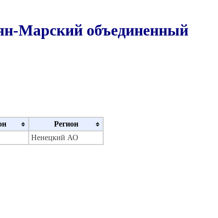
ян-Марский объединенный
он
Регион
Ненецкий АО