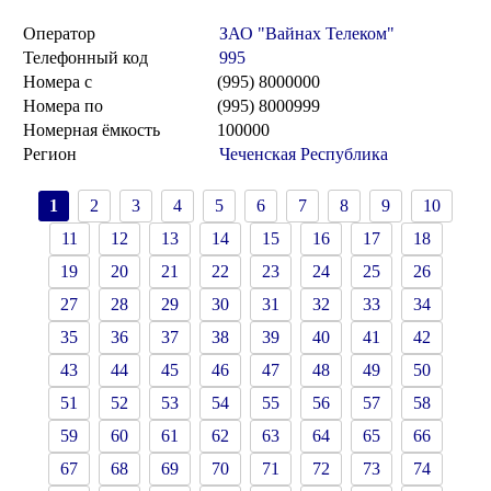
Оператор
ЗАО "Вайнах Телеком"
Телефонный код
995
Номера с
(995) 8000000
Номера по
(995) 8000999
Номерная ёмкость
100000
Регион
Чеченская Республика
1
2
3
4
5
6
7
8
9
10
11
12
13
14
15
16
17
18
19
20
21
22
23
24
25
26
27
28
29
30
31
32
33
34
35
36
37
38
39
40
41
42
43
44
45
46
47
48
49
50
51
52
53
54
55
56
57
58
59
60
61
62
63
64
65
66
67
68
69
70
71
72
73
74