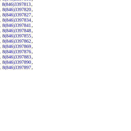
,
8(846)3397813
,
,
8(846)3397820
,
,
8(846)3397827
,
,
8(846)3397834
,
,
8(846)3397841
,
,
8(846)3397848
,
,
8(846)3397855
,
,
8(846)3397862
,
,
8(846)3397869
,
,
8(846)3397876
,
,
8(846)3397883
,
,
8(846)3397890
,
,
8(846)3397897
,