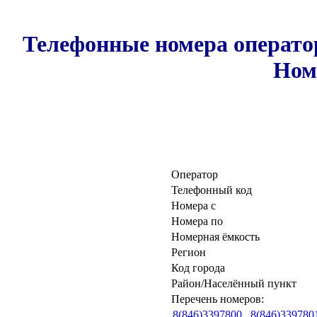
Телефонные номера операто
Номе
Оператор
Телефонный код
Номера с
Номера по
Номерная ёмкость
Регион
Код города
Район/Населённый пункт
Перечень номеров:
8(846)3397800
,
8(846)339780