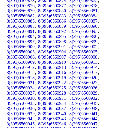
8(395)6560873
,
8(395)6560874
,
8(395)6560875
,
8(395)6560876
,
8(395)6560877
,
8(395)6560878
,
8(395)6560879
,
8(395)6560880
,
8(395)6560881
,
8(395)6560882
,
8(395)6560883
,
8(395)6560884
,
8(395)6560885
,
8(395)6560886
,
8(395)6560887
,
8(395)6560888
,
8(395)6560889
,
8(395)6560890
,
8(395)6560891
,
8(395)6560892
,
8(395)6560893
,
8(395)6560894
,
8(395)6560895
,
8(395)6560896
,
8(395)6560897
,
8(395)6560898
,
8(395)6560899
,
8(395)6560900
,
8(395)6560901
,
8(395)6560902
,
8(395)6560903
,
8(395)6560904
,
8(395)6560905
,
8(395)6560906
,
8(395)6560907
,
8(395)6560908
,
8(395)6560909
,
8(395)6560910
,
8(395)6560911
,
8(395)6560912
,
8(395)6560913
,
8(395)6560914
,
8(395)6560915
,
8(395)6560916
,
8(395)6560917
,
8(395)6560918
,
8(395)6560919
,
8(395)6560920
,
8(395)6560921
,
8(395)6560922
,
8(395)6560923
,
8(395)6560924
,
8(395)6560925
,
8(395)6560926
,
8(395)6560927
,
8(395)6560928
,
8(395)6560929
,
8(395)6560930
,
8(395)6560931
,
8(395)6560932
,
8(395)6560933
,
8(395)6560934
,
8(395)6560935
,
8(395)6560936
,
8(395)6560937
,
8(395)6560938
,
8(395)6560939
,
8(395)6560940
,
8(395)6560941
,
8(395)6560942
,
8(395)6560943
,
8(395)6560944
,
8(395)6560945
,
8(395)6560946
,
8(395)6560947
,