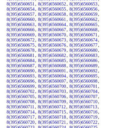
8(395)6560651
,
8(395)6560652
,
8(395)6560653
,
8(395)6560654
,
8(395)6560655
,
8(395)6560656
,
8(395)6560657
,
8(395)6560658
,
8(395)6560659
,
8(395)6560660
,
8(395)6560661
,
8(395)6560662
,
8(395)6560663
,
8(395)6560664
,
8(395)6560665
,
8(395)6560666
,
8(395)6560667
,
8(395)6560668
,
8(395)6560669
,
8(395)6560670
,
8(395)6560671
,
8(395)6560672
,
8(395)6560673
,
8(395)6560674
,
8(395)6560675
,
8(395)6560676
,
8(395)6560677
,
8(395)6560678
,
8(395)6560679
,
8(395)6560680
,
8(395)6560681
,
8(395)6560682
,
8(395)6560683
,
8(395)6560684
,
8(395)6560685
,
8(395)6560686
,
8(395)6560687
,
8(395)6560688
,
8(395)6560689
,
8(395)6560690
,
8(395)6560691
,
8(395)6560692
,
8(395)6560693
,
8(395)6560694
,
8(395)6560695
,
8(395)6560696
,
8(395)6560697
,
8(395)6560698
,
8(395)6560699
,
8(395)6560700
,
8(395)6560701
,
8(395)6560702
,
8(395)6560703
,
8(395)6560704
,
8(395)6560705
,
8(395)6560706
,
8(395)6560707
,
8(395)6560708
,
8(395)6560709
,
8(395)6560710
,
8(395)6560711
,
8(395)6560712
,
8(395)6560713
,
8(395)6560714
,
8(395)6560715
,
8(395)6560716
,
8(395)6560717
,
8(395)6560718
,
8(395)6560719
,
8(395)6560720
,
8(395)6560721
,
8(395)6560722
,
8(395)6560723
,
8(395)6560724
,
8(395)6560725
,