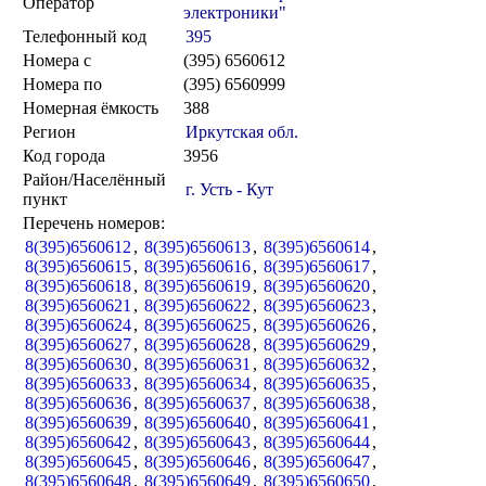
Оператор
электроники"
Телефонный код
395
Номера с
(395) 6560612
Номера по
(395) 6560999
Номерная ёмкость
388
Регион
Иркутская обл.
Код города
3956
Район/Населённый
г. Усть - Кут
пункт
Перечень номеров:
8(395)6560612
,
8(395)6560613
,
8(395)6560614
,
8(395)6560615
,
8(395)6560616
,
8(395)6560617
,
8(395)6560618
,
8(395)6560619
,
8(395)6560620
,
8(395)6560621
,
8(395)6560622
,
8(395)6560623
,
8(395)6560624
,
8(395)6560625
,
8(395)6560626
,
8(395)6560627
,
8(395)6560628
,
8(395)6560629
,
8(395)6560630
,
8(395)6560631
,
8(395)6560632
,
8(395)6560633
,
8(395)6560634
,
8(395)6560635
,
8(395)6560636
,
8(395)6560637
,
8(395)6560638
,
8(395)6560639
,
8(395)6560640
,
8(395)6560641
,
8(395)6560642
,
8(395)6560643
,
8(395)6560644
,
8(395)6560645
,
8(395)6560646
,
8(395)6560647
,
8(395)6560648
,
8(395)6560649
,
8(395)6560650
,