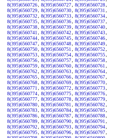
8(395)6560726
,
8(395)6560727
,
8(395)6560728
,
8(395)6560729
,
8(395)6560730
,
8(395)6560731
,
8(395)6560732
,
8(395)6560733
,
8(395)6560734
,
8(395)6560735
,
8(395)6560736
,
8(395)6560737
,
8(395)6560738
,
8(395)6560739
,
8(395)6560740
,
8(395)6560741
,
8(395)6560742
,
8(395)6560743
,
8(395)6560744
,
8(395)6560745
,
8(395)6560746
,
8(395)6560747
,
8(395)6560748
,
8(395)6560749
,
8(395)6560750
,
8(395)6560751
,
8(395)6560752
,
8(395)6560753
,
8(395)6560754
,
8(395)6560755
,
8(395)6560756
,
8(395)6560757
,
8(395)6560758
,
8(395)6560759
,
8(395)6560760
,
8(395)6560761
,
8(395)6560762
,
8(395)6560763
,
8(395)6560764
,
8(395)6560765
,
8(395)6560766
,
8(395)6560767
,
8(395)6560768
,
8(395)6560769
,
8(395)6560770
,
8(395)6560771
,
8(395)6560772
,
8(395)6560773
,
8(395)6560774
,
8(395)6560775
,
8(395)6560776
,
8(395)6560777
,
8(395)6560778
,
8(395)6560779
,
8(395)6560780
,
8(395)6560781
,
8(395)6560782
,
8(395)6560783
,
8(395)6560784
,
8(395)6560785
,
8(395)6560786
,
8(395)6560787
,
8(395)6560788
,
8(395)6560789
,
8(395)6560790
,
8(395)6560791
,
8(395)6560792
,
8(395)6560793
,
8(395)6560794
,
8(395)6560795
,
8(395)6560796
,
8(395)6560797
,
8(395)6560798
,
8(395)6560799
,
8(395)6560800
,