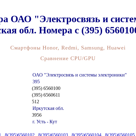
а ОАО "Электросвязь и систе
кая обл. Номера c (395) 6560100
Смартфоны Honor, Redmi, Samsung, Huawei
Сравнение CPU/GPU
ОАО "Электросвязь и системы электроники"
395
(395) 6560100
(395) 6560611
512
Иркутская обл.
3956
г. Усть - Кут
1
,
8(395)6560102
,
8(395)6560103
,
8(395)6560104
,
8(395)6560105