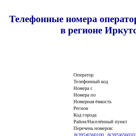
Телефонные номера оператор
в регионе Иркутс
Оператор
Телефонный код
Номера с
Номера по
Номерная ёмкость
Регион
Код города
Район/Населённый пункт
Перечень номеров:
8(395)6560100
,
8(395)656010