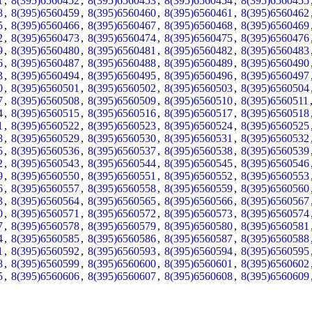
1
,
8(395)6560452
,
8(395)6560453
,
8(395)6560454
,
8(395)6560455
8
,
8(395)6560459
,
8(395)6560460
,
8(395)6560461
,
8(395)6560462
5
,
8(395)6560466
,
8(395)6560467
,
8(395)6560468
,
8(395)6560469
2
,
8(395)6560473
,
8(395)6560474
,
8(395)6560475
,
8(395)6560476
9
,
8(395)6560480
,
8(395)6560481
,
8(395)6560482
,
8(395)6560483
6
,
8(395)6560487
,
8(395)6560488
,
8(395)6560489
,
8(395)6560490
3
,
8(395)6560494
,
8(395)6560495
,
8(395)6560496
,
8(395)6560497
0
,
8(395)6560501
,
8(395)6560502
,
8(395)6560503
,
8(395)6560504
7
,
8(395)6560508
,
8(395)6560509
,
8(395)6560510
,
8(395)6560511
4
,
8(395)6560515
,
8(395)6560516
,
8(395)6560517
,
8(395)6560518
1
,
8(395)6560522
,
8(395)6560523
,
8(395)6560524
,
8(395)6560525
8
,
8(395)6560529
,
8(395)6560530
,
8(395)6560531
,
8(395)6560532
5
,
8(395)6560536
,
8(395)6560537
,
8(395)6560538
,
8(395)6560539
2
,
8(395)6560543
,
8(395)6560544
,
8(395)6560545
,
8(395)6560546
9
,
8(395)6560550
,
8(395)6560551
,
8(395)6560552
,
8(395)6560553
6
,
8(395)6560557
,
8(395)6560558
,
8(395)6560559
,
8(395)6560560
3
,
8(395)6560564
,
8(395)6560565
,
8(395)6560566
,
8(395)6560567
0
,
8(395)6560571
,
8(395)6560572
,
8(395)6560573
,
8(395)6560574
7
,
8(395)6560578
,
8(395)6560579
,
8(395)6560580
,
8(395)6560581
4
,
8(395)6560585
,
8(395)6560586
,
8(395)6560587
,
8(395)6560588
1
,
8(395)6560592
,
8(395)6560593
,
8(395)6560594
,
8(395)6560595
8
,
8(395)6560599
,
8(395)6560600
,
8(395)6560601
,
8(395)6560602
5
,
8(395)6560606
,
8(395)6560607
,
8(395)6560608
,
8(395)6560609