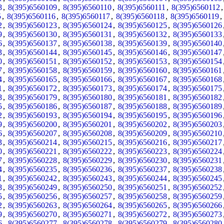
8
,
8(395)6560109
,
8(395)6560110
,
8(395)6560111
,
8(395)6560112
5
,
8(395)6560116
,
8(395)6560117
,
8(395)6560118
,
8(395)6560119
2
,
8(395)6560123
,
8(395)6560124
,
8(395)6560125
,
8(395)6560126
9
,
8(395)6560130
,
8(395)6560131
,
8(395)6560132
,
8(395)6560133
6
,
8(395)6560137
,
8(395)6560138
,
8(395)6560139
,
8(395)6560140
3
,
8(395)6560144
,
8(395)6560145
,
8(395)6560146
,
8(395)6560147
0
,
8(395)6560151
,
8(395)6560152
,
8(395)6560153
,
8(395)6560154
7
,
8(395)6560158
,
8(395)6560159
,
8(395)6560160
,
8(395)6560161
4
,
8(395)6560165
,
8(395)6560166
,
8(395)6560167
,
8(395)6560168
1
,
8(395)6560172
,
8(395)6560173
,
8(395)6560174
,
8(395)6560175
8
,
8(395)6560179
,
8(395)6560180
,
8(395)6560181
,
8(395)6560182
5
,
8(395)6560186
,
8(395)6560187
,
8(395)6560188
,
8(395)6560189
2
,
8(395)6560193
,
8(395)6560194
,
8(395)6560195
,
8(395)6560196
9
,
8(395)6560200
,
8(395)6560201
,
8(395)6560202
,
8(395)6560203
6
,
8(395)6560207
,
8(395)6560208
,
8(395)6560209
,
8(395)6560210
3
,
8(395)6560214
,
8(395)6560215
,
8(395)6560216
,
8(395)6560217
0
,
8(395)6560221
,
8(395)6560222
,
8(395)6560223
,
8(395)6560224
7
,
8(395)6560228
,
8(395)6560229
,
8(395)6560230
,
8(395)6560231
4
,
8(395)6560235
,
8(395)6560236
,
8(395)6560237
,
8(395)6560238
1
,
8(395)6560242
,
8(395)6560243
,
8(395)6560244
,
8(395)6560245
8
,
8(395)6560249
,
8(395)6560250
,
8(395)6560251
,
8(395)6560252
5
,
8(395)6560256
,
8(395)6560257
,
8(395)6560258
,
8(395)6560259
2
,
8(395)6560263
,
8(395)6560264
,
8(395)6560265
,
8(395)6560266
9
,
8(395)6560270
,
8(395)6560271
,
8(395)6560272
,
8(395)6560273
6
,
8(395)6560277
,
8(395)6560278
,
8(395)6560279
,
8(395)6560280