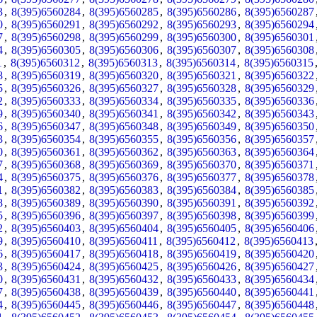
3
,
8(395)6560284
,
8(395)6560285
,
8(395)6560286
,
8(395)6560287
0
,
8(395)6560291
,
8(395)6560292
,
8(395)6560293
,
8(395)6560294
7
,
8(395)6560298
,
8(395)6560299
,
8(395)6560300
,
8(395)6560301
4
,
8(395)6560305
,
8(395)6560306
,
8(395)6560307
,
8(395)6560308
1
,
8(395)6560312
,
8(395)6560313
,
8(395)6560314
,
8(395)6560315
8
,
8(395)6560319
,
8(395)6560320
,
8(395)6560321
,
8(395)6560322
5
,
8(395)6560326
,
8(395)6560327
,
8(395)6560328
,
8(395)6560329
2
,
8(395)6560333
,
8(395)6560334
,
8(395)6560335
,
8(395)6560336
9
,
8(395)6560340
,
8(395)6560341
,
8(395)6560342
,
8(395)6560343
6
,
8(395)6560347
,
8(395)6560348
,
8(395)6560349
,
8(395)6560350
3
,
8(395)6560354
,
8(395)6560355
,
8(395)6560356
,
8(395)6560357
0
,
8(395)6560361
,
8(395)6560362
,
8(395)6560363
,
8(395)6560364
7
,
8(395)6560368
,
8(395)6560369
,
8(395)6560370
,
8(395)6560371
4
,
8(395)6560375
,
8(395)6560376
,
8(395)6560377
,
8(395)6560378
1
,
8(395)6560382
,
8(395)6560383
,
8(395)6560384
,
8(395)6560385
8
,
8(395)6560389
,
8(395)6560390
,
8(395)6560391
,
8(395)6560392
5
,
8(395)6560396
,
8(395)6560397
,
8(395)6560398
,
8(395)6560399
2
,
8(395)6560403
,
8(395)6560404
,
8(395)6560405
,
8(395)6560406
9
,
8(395)6560410
,
8(395)6560411
,
8(395)6560412
,
8(395)6560413
6
,
8(395)6560417
,
8(395)6560418
,
8(395)6560419
,
8(395)6560420
3
,
8(395)6560424
,
8(395)6560425
,
8(395)6560426
,
8(395)6560427
0
,
8(395)6560431
,
8(395)6560432
,
8(395)6560433
,
8(395)6560434
7
,
8(395)6560438
,
8(395)6560439
,
8(395)6560440
,
8(395)6560441
4
,
8(395)6560445
,
8(395)6560446
,
8(395)6560447
,
8(395)6560448