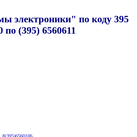
мы электроники" по коду 395
 по (395) 6560611
,
8(395)6560106
,