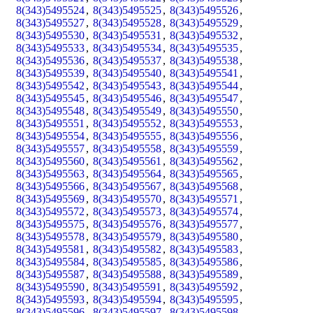
8(343)5495524
,
8(343)5495525
,
8(343)5495526
,
8(343)5495527
,
8(343)5495528
,
8(343)5495529
,
8(343)5495530
,
8(343)5495531
,
8(343)5495532
,
8(343)5495533
,
8(343)5495534
,
8(343)5495535
,
8(343)5495536
,
8(343)5495537
,
8(343)5495538
,
8(343)5495539
,
8(343)5495540
,
8(343)5495541
,
8(343)5495542
,
8(343)5495543
,
8(343)5495544
,
8(343)5495545
,
8(343)5495546
,
8(343)5495547
,
8(343)5495548
,
8(343)5495549
,
8(343)5495550
,
8(343)5495551
,
8(343)5495552
,
8(343)5495553
,
8(343)5495554
,
8(343)5495555
,
8(343)5495556
,
8(343)5495557
,
8(343)5495558
,
8(343)5495559
,
8(343)5495560
,
8(343)5495561
,
8(343)5495562
,
8(343)5495563
,
8(343)5495564
,
8(343)5495565
,
8(343)5495566
,
8(343)5495567
,
8(343)5495568
,
8(343)5495569
,
8(343)5495570
,
8(343)5495571
,
8(343)5495572
,
8(343)5495573
,
8(343)5495574
,
8(343)5495575
,
8(343)5495576
,
8(343)5495577
,
8(343)5495578
,
8(343)5495579
,
8(343)5495580
,
8(343)5495581
,
8(343)5495582
,
8(343)5495583
,
8(343)5495584
,
8(343)5495585
,
8(343)5495586
,
8(343)5495587
,
8(343)5495588
,
8(343)5495589
,
8(343)5495590
,
8(343)5495591
,
8(343)5495592
,
8(343)5495593
,
8(343)5495594
,
8(343)5495595
,
8(343)5495596
,
8(343)5495597
,
8(343)5495598
,