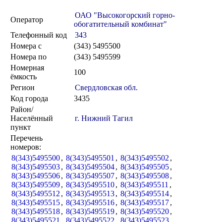
ОАО "Высокогорский горно-
Оператор
обогатительный комбинат"
Телефонный код
343
Номера с
(343) 5495500
Номера по
(343) 5495599
Номерная
100
ёмкость
Регион
Свердловская обл.
Код города
3435
Район/
Населённый
г. Нижний Тагил
пункт
Перечень
номеров:
8(343)5495500
,
8(343)5495501
,
8(343)5495502
,
8(343)5495503
,
8(343)5495504
,
8(343)5495505
,
8(343)5495506
,
8(343)5495507
,
8(343)5495508
,
8(343)5495509
,
8(343)5495510
,
8(343)5495511
,
8(343)5495512
,
8(343)5495513
,
8(343)5495514
,
8(343)5495515
,
8(343)5495516
,
8(343)5495517
,
8(343)5495518
,
8(343)5495519
,
8(343)5495520
,
8(343)5495521
,
8(343)5495522
,
8(343)5495523
,