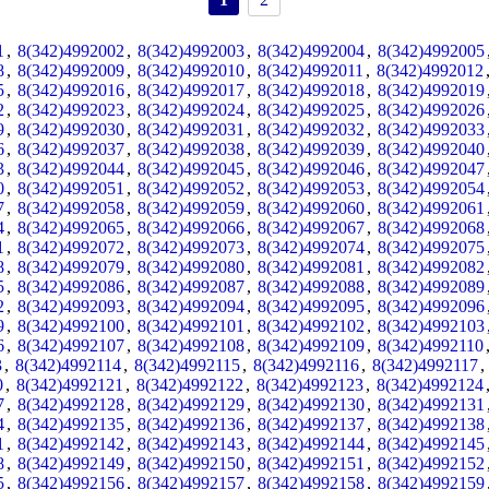
1
,
8(342)4992002
,
8(342)4992003
,
8(342)4992004
,
8(342)4992005
8
,
8(342)4992009
,
8(342)4992010
,
8(342)4992011
,
8(342)4992012
5
,
8(342)4992016
,
8(342)4992017
,
8(342)4992018
,
8(342)4992019
2
,
8(342)4992023
,
8(342)4992024
,
8(342)4992025
,
8(342)4992026
9
,
8(342)4992030
,
8(342)4992031
,
8(342)4992032
,
8(342)4992033
6
,
8(342)4992037
,
8(342)4992038
,
8(342)4992039
,
8(342)4992040
3
,
8(342)4992044
,
8(342)4992045
,
8(342)4992046
,
8(342)4992047
0
,
8(342)4992051
,
8(342)4992052
,
8(342)4992053
,
8(342)4992054
7
,
8(342)4992058
,
8(342)4992059
,
8(342)4992060
,
8(342)4992061
4
,
8(342)4992065
,
8(342)4992066
,
8(342)4992067
,
8(342)4992068
1
,
8(342)4992072
,
8(342)4992073
,
8(342)4992074
,
8(342)4992075
8
,
8(342)4992079
,
8(342)4992080
,
8(342)4992081
,
8(342)4992082
5
,
8(342)4992086
,
8(342)4992087
,
8(342)4992088
,
8(342)4992089
2
,
8(342)4992093
,
8(342)4992094
,
8(342)4992095
,
8(342)4992096
9
,
8(342)4992100
,
8(342)4992101
,
8(342)4992102
,
8(342)4992103
6
,
8(342)4992107
,
8(342)4992108
,
8(342)4992109
,
8(342)4992110
3
,
8(342)4992114
,
8(342)4992115
,
8(342)4992116
,
8(342)4992117
0
,
8(342)4992121
,
8(342)4992122
,
8(342)4992123
,
8(342)4992124
7
,
8(342)4992128
,
8(342)4992129
,
8(342)4992130
,
8(342)4992131
4
,
8(342)4992135
,
8(342)4992136
,
8(342)4992137
,
8(342)4992138
1
,
8(342)4992142
,
8(342)4992143
,
8(342)4992144
,
8(342)4992145
8
,
8(342)4992149
,
8(342)4992150
,
8(342)4992151
,
8(342)4992152
5
,
8(342)4992156
,
8(342)4992157
,
8(342)4992158
,
8(342)4992159