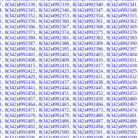
7
,
8(342)4992338
,
8(342)4992339
,
8(342)4992340
,
8(342)4992341
4
,
8(342)4992345
,
8(342)4992346
,
8(342)4992347
,
8(342)4992348
1
,
8(342)4992352
,
8(342)4992353
,
8(342)4992354
,
8(342)4992355
8
,
8(342)4992359
,
8(342)4992360
,
8(342)4992361
,
8(342)4992362
5
,
8(342)4992366
,
8(342)4992367
,
8(342)4992368
,
8(342)4992369
2
,
8(342)4992373
,
8(342)4992374
,
8(342)4992375
,
8(342)4992376
9
,
8(342)4992380
,
8(342)4992381
,
8(342)4992382
,
8(342)4992383
6
,
8(342)4992387
,
8(342)4992388
,
8(342)4992389
,
8(342)4992390
3
,
8(342)4992394
,
8(342)4992395
,
8(342)4992396
,
8(342)4992397
0
,
8(342)4992401
,
8(342)4992402
,
8(342)4992403
,
8(342)4992404
7
,
8(342)4992408
,
8(342)4992409
,
8(342)4992410
,
8(342)4992411
4
,
8(342)4992415
,
8(342)4992416
,
8(342)4992417
,
8(342)4992418
1
,
8(342)4992422
,
8(342)4992423
,
8(342)4992424
,
8(342)4992425
8
,
8(342)4992429
,
8(342)4992430
,
8(342)4992431
,
8(342)4992432
5
,
8(342)4992436
,
8(342)4992437
,
8(342)4992438
,
8(342)4992439
2
,
8(342)4992443
,
8(342)4992444
,
8(342)4992445
,
8(342)4992446
9
,
8(342)4992450
,
8(342)4992451
,
8(342)4992452
,
8(342)4992453
6
,
8(342)4992457
,
8(342)4992458
,
8(342)4992459
,
8(342)4992460
3
,
8(342)4992464
,
8(342)4992465
,
8(342)4992466
,
8(342)4992467
0
,
8(342)4992471
,
8(342)4992472
,
8(342)4992473
,
8(342)4992474
7
,
8(342)4992478
,
8(342)4992479
,
8(342)4992480
,
8(342)4992481
4
,
8(342)4992485
,
8(342)4992486
,
8(342)4992487
,
8(342)4992488
1
,
8(342)4992492
,
8(342)4992493
,
8(342)4992494
,
8(342)4992495
8
,
8(342)4992499
,
8(342)4992500
,
8(342)4992501
,
8(342)4992502
5
,
8(342)4992506
,
8(342)4992507
,
8(342)4992508
,
8(342)4992509