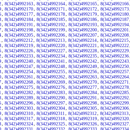
2
,
8(342)4992163
,
8(342)4992164
,
8(342)4992165
,
8(342)4992166
9
,
8(342)4992170
,
8(342)4992171
,
8(342)4992172
,
8(342)4992173
6
,
8(342)4992177
,
8(342)4992178
,
8(342)4992179
,
8(342)4992180
3
,
8(342)4992184
,
8(342)4992185
,
8(342)4992186
,
8(342)4992187
0
,
8(342)4992191
,
8(342)4992192
,
8(342)4992193
,
8(342)4992194
7
,
8(342)4992198
,
8(342)4992199
,
8(342)4992200
,
8(342)4992201
4
,
8(342)4992205
,
8(342)4992206
,
8(342)4992207
,
8(342)4992208
1
,
8(342)4992212
,
8(342)4992213
,
8(342)4992214
,
8(342)4992215
8
,
8(342)4992219
,
8(342)4992220
,
8(342)4992221
,
8(342)4992222
5
,
8(342)4992226
,
8(342)4992227
,
8(342)4992228
,
8(342)4992229
2
,
8(342)4992233
,
8(342)4992234
,
8(342)4992235
,
8(342)4992236
9
,
8(342)4992240
,
8(342)4992241
,
8(342)4992242
,
8(342)4992243
6
,
8(342)4992247
,
8(342)4992248
,
8(342)4992249
,
8(342)4992250
3
,
8(342)4992254
,
8(342)4992255
,
8(342)4992256
,
8(342)4992257
0
,
8(342)4992261
,
8(342)4992262
,
8(342)4992263
,
8(342)4992264
7
,
8(342)4992268
,
8(342)4992269
,
8(342)4992270
,
8(342)4992271
4
,
8(342)4992275
,
8(342)4992276
,
8(342)4992277
,
8(342)4992278
1
,
8(342)4992282
,
8(342)4992283
,
8(342)4992284
,
8(342)4992285
8
,
8(342)4992289
,
8(342)4992290
,
8(342)4992291
,
8(342)4992292
5
,
8(342)4992296
,
8(342)4992297
,
8(342)4992298
,
8(342)4992299
2
,
8(342)4992303
,
8(342)4992304
,
8(342)4992305
,
8(342)4992306
9
,
8(342)4992310
,
8(342)4992311
,
8(342)4992312
,
8(342)4992313
6
,
8(342)4992317
,
8(342)4992318
,
8(342)4992319
,
8(342)4992320
3
,
8(342)4992324
,
8(342)4992325
,
8(342)4992326
,
8(342)4992327
0
,
8(342)4992331
,
8(342)4992332
,
8(342)4992333
,
8(342)4992334