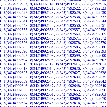
2
,
8(342)4992513
,
8(342)4992514
,
8(342)4992515
,
8(342)4992516
9
,
8(342)4992520
,
8(342)4992521
,
8(342)4992522
,
8(342)4992523
6
,
8(342)4992527
,
8(342)4992528
,
8(342)4992529
,
8(342)4992530
3
,
8(342)4992534
,
8(342)4992535
,
8(342)4992536
,
8(342)4992537
0
,
8(342)4992541
,
8(342)4992542
,
8(342)4992543
,
8(342)4992544
7
,
8(342)4992548
,
8(342)4992549
,
8(342)4992550
,
8(342)4992551
4
,
8(342)4992555
,
8(342)4992556
,
8(342)4992557
,
8(342)4992558
1
,
8(342)4992562
,
8(342)4992563
,
8(342)4992564
,
8(342)4992565
8
,
8(342)4992569
,
8(342)4992570
,
8(342)4992571
,
8(342)4992572
5
,
8(342)4992576
,
8(342)4992577
,
8(342)4992578
,
8(342)4992579
2
,
8(342)4992583
,
8(342)4992584
,
8(342)4992585
,
8(342)4992586
9
,
8(342)4992590
,
8(342)4992591
,
8(342)4992592
,
8(342)4992593
6
,
8(342)4992597
,
8(342)4992598
,
8(342)4992599
,
8(342)4992600
3
,
8(342)4992604
,
8(342)4992605
,
8(342)4992606
,
8(342)4992607
0
,
8(342)4992611
,
8(342)4992612
,
8(342)4992613
,
8(342)4992614
7
,
8(342)4992618
,
8(342)4992619
,
8(342)4992620
,
8(342)4992621
4
,
8(342)4992625
,
8(342)4992626
,
8(342)4992627
,
8(342)4992628
1
,
8(342)4992632
,
8(342)4992633
,
8(342)4992634
,
8(342)4992635
8
,
8(342)4992639
,
8(342)4992640
,
8(342)4992641
,
8(342)4992642
5
,
8(342)4992646
,
8(342)4992647
,
8(342)4992648
,
8(342)4992649
2
,
8(342)4992653
,
8(342)4992654
,
8(342)4992655
,
8(342)4992656
9
,
8(342)4992660
,
8(342)4992661
,
8(342)4992662
,
8(342)4992663
6
,
8(342)4992667
,
8(342)4992668
,
8(342)4992669
,
8(342)4992670
3
,
8(342)4992674
,
8(342)4992675
,
8(342)4992676
,
8(342)4992677