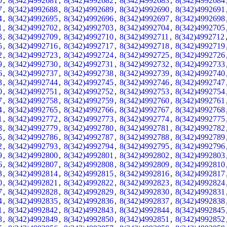
0
,
8(342)4992681
,
8(342)4992682
,
8(342)4992683
,
8(342)4992684
7
,
8(342)4992688
,
8(342)4992689
,
8(342)4992690
,
8(342)4992691
4
,
8(342)4992695
,
8(342)4992696
,
8(342)4992697
,
8(342)4992698
1
,
8(342)4992702
,
8(342)4992703
,
8(342)4992704
,
8(342)4992705
8
,
8(342)4992709
,
8(342)4992710
,
8(342)4992711
,
8(342)4992712
5
,
8(342)4992716
,
8(342)4992717
,
8(342)4992718
,
8(342)4992719
2
,
8(342)4992723
,
8(342)4992724
,
8(342)4992725
,
8(342)4992726
9
,
8(342)4992730
,
8(342)4992731
,
8(342)4992732
,
8(342)4992733
6
,
8(342)4992737
,
8(342)4992738
,
8(342)4992739
,
8(342)4992740
3
,
8(342)4992744
,
8(342)4992745
,
8(342)4992746
,
8(342)4992747
0
,
8(342)4992751
,
8(342)4992752
,
8(342)4992753
,
8(342)4992754
7
,
8(342)4992758
,
8(342)4992759
,
8(342)4992760
,
8(342)4992761
4
,
8(342)4992765
,
8(342)4992766
,
8(342)4992767
,
8(342)4992768
1
,
8(342)4992772
,
8(342)4992773
,
8(342)4992774
,
8(342)4992775
8
,
8(342)4992779
,
8(342)4992780
,
8(342)4992781
,
8(342)4992782
5
,
8(342)4992786
,
8(342)4992787
,
8(342)4992788
,
8(342)4992789
2
,
8(342)4992793
,
8(342)4992794
,
8(342)4992795
,
8(342)4992796
9
,
8(342)4992800
,
8(342)4992801
,
8(342)4992802
,
8(342)4992803
6
,
8(342)4992807
,
8(342)4992808
,
8(342)4992809
,
8(342)4992810
3
,
8(342)4992814
,
8(342)4992815
,
8(342)4992816
,
8(342)4992817
0
,
8(342)4992821
,
8(342)4992822
,
8(342)4992823
,
8(342)4992824
7
,
8(342)4992828
,
8(342)4992829
,
8(342)4992830
,
8(342)4992831
4
,
8(342)4992835
,
8(342)4992836
,
8(342)4992837
,
8(342)4992838
1
,
8(342)4992842
,
8(342)4992843
,
8(342)4992844
,
8(342)4992845
8
,
8(342)4992849
,
8(342)4992850
,
8(342)4992851
,
8(342)4992852