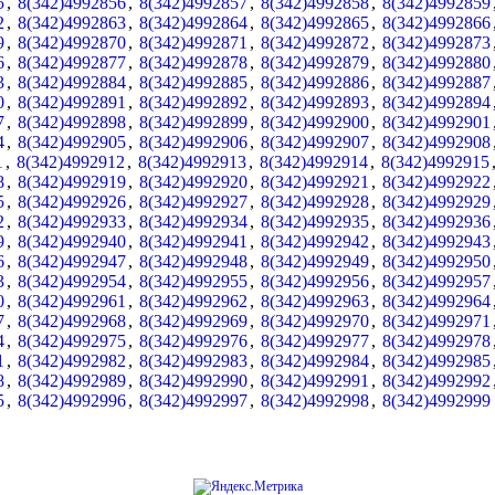
5
,
8(342)4992856
,
8(342)4992857
,
8(342)4992858
,
8(342)4992859
2
,
8(342)4992863
,
8(342)4992864
,
8(342)4992865
,
8(342)4992866
9
,
8(342)4992870
,
8(342)4992871
,
8(342)4992872
,
8(342)4992873
6
,
8(342)4992877
,
8(342)4992878
,
8(342)4992879
,
8(342)4992880
3
,
8(342)4992884
,
8(342)4992885
,
8(342)4992886
,
8(342)4992887
0
,
8(342)4992891
,
8(342)4992892
,
8(342)4992893
,
8(342)4992894
7
,
8(342)4992898
,
8(342)4992899
,
8(342)4992900
,
8(342)4992901
4
,
8(342)4992905
,
8(342)4992906
,
8(342)4992907
,
8(342)4992908
1
,
8(342)4992912
,
8(342)4992913
,
8(342)4992914
,
8(342)4992915
8
,
8(342)4992919
,
8(342)4992920
,
8(342)4992921
,
8(342)4992922
5
,
8(342)4992926
,
8(342)4992927
,
8(342)4992928
,
8(342)4992929
2
,
8(342)4992933
,
8(342)4992934
,
8(342)4992935
,
8(342)4992936
9
,
8(342)4992940
,
8(342)4992941
,
8(342)4992942
,
8(342)4992943
6
,
8(342)4992947
,
8(342)4992948
,
8(342)4992949
,
8(342)4992950
3
,
8(342)4992954
,
8(342)4992955
,
8(342)4992956
,
8(342)4992957
0
,
8(342)4992961
,
8(342)4992962
,
8(342)4992963
,
8(342)4992964
7
,
8(342)4992968
,
8(342)4992969
,
8(342)4992970
,
8(342)4992971
4
,
8(342)4992975
,
8(342)4992976
,
8(342)4992977
,
8(342)4992978
1
,
8(342)4992982
,
8(342)4992983
,
8(342)4992984
,
8(342)4992985
8
,
8(342)4992989
,
8(342)4992990
,
8(342)4992991
,
8(342)4992992
5
,
8(342)4992996
,
8(342)4992997
,
8(342)4992998
,
8(342)4992999