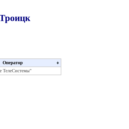
 Троицк
Оператор
 ТелеСистемы"