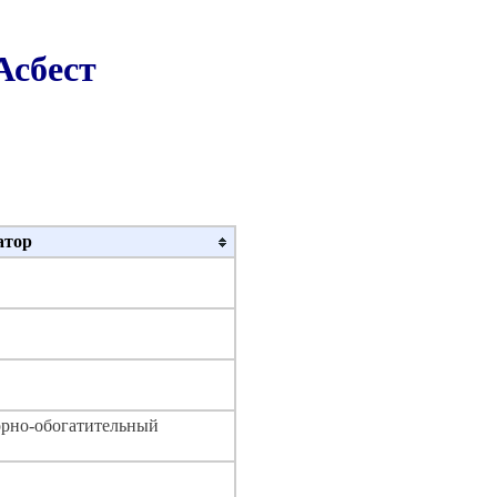
Асбест
атор
орно-обогатительный