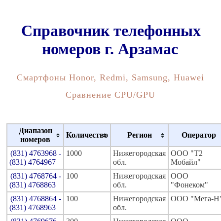
Справочник телефонных
номеров г. Арзамас
Смартфоны Honor, Redmi, Samsung, Huawei
Сравнение CPU/GPU
Диапазон
Количество
Регион
Оператор
номеров
(831) 4763968 -
1000
Нижегородская
ООО "Т2
(831) 4764967
обл.
Мобайл"
(831) 4768764 -
100
Нижегородская
ООО
(831) 4768863
обл.
"Фонеком"
(831) 4768864 -
100
Нижегородская
ООО "Мега-Н
(831) 4768963
обл.