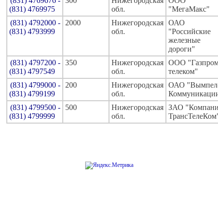
(831) 4769676 -
300
Нижегородская
ООО
(831) 4769975
обл.
"МегаМакс"
(831) 4792000 -
2000
Нижегородская
ОАО
(831) 4793999
обл.
"Российские
железные
дороги"
(831) 4797200 -
350
Нижегородская
ООО "Газпро
(831) 4797549
обл.
телеком"
(831) 4799000 -
200
Нижегородская
ОАО "Вымпел
(831) 4799199
обл.
Коммуникаци
(831) 4799500 -
500
Нижегородская
ЗАО "Компан
(831) 4799999
обл.
ТрансТелеКом