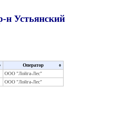
р-н Устьянский
Оператор
ООО "Лойга-Лес"
ООО "Лойга-Лес"