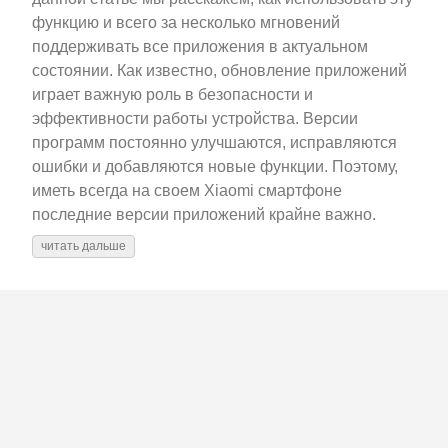
функцию и всего за несколько мгновений
поддерживать все приложения в актуальном
состоянии. Как известно, обновление приложений
играет важную роль в безопасности и
эффективности работы устройства. Версии
программ постоянно улучшаются, исправляются
ошибки и добавляются новые функции. Поэтому,
иметь всегда на своем Xiaomi смартфоне
последние версии приложений крайне важно.
читать дальше