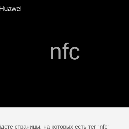
Huawei
nfc
дете страницы, на которых есть тег “nfc”