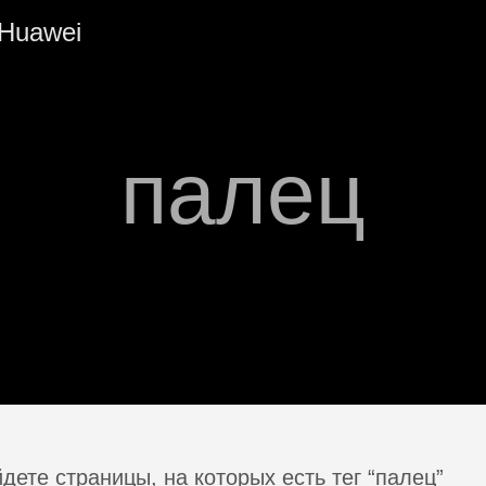
Huawei
палец
дете страницы, на которых есть тег “палец”