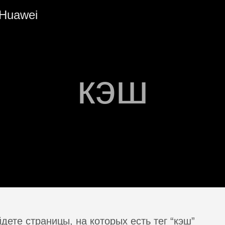
Huawei
кэш
дете страницы, на которых есть тег “кэш”