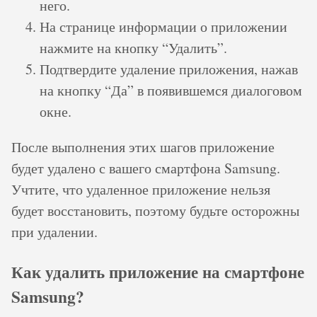
него.
На странице информации о приложении
нажмите на кнопку “Удалить”.
Подтвердите удаление приложения, нажав
на кнопку “Да” в появившемся диалоговом
окне.
После выполнения этих шагов приложение
будет удалено с вашего смартфона Samsung.
Учтите, что удаленное приложение нельзя
будет восстановить, поэтому будьте осторожны
при удалении.
Как удалить приложение на смартфоне
Samsung?