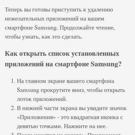
Теперь вы готовы приступить к удалению
нежелательных приложений на вашем
смартфоне Samsung. Продолжайте чтение,
чтобы узнать, как это сделать.
Как открыть список установленных
приложений на смартфоне Samsung?
На главном экране вашего смартфона
Samsung прокрутите вниз, чтобы открыть
лоток приложений.
В нижней части экрана вы увидите значок
«Приложения» - это квадратная иконка с
девятью точками. Нажмите на нее.
После нажатия на иконку «Приложения»