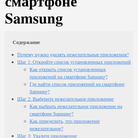
смартфоне
Samsung
Содержание
Почему нужно удалять нежелательные приложения?
Шаг 1: Откройте список установленных приложений
Как открыть список установленных
приложений на смартфоне Samsung?
Где найти список приложений на смартфоне
Samsung?
Шаг 2: Выберите нежелательное приложение
Как выбрать нежелательное приложение на
смартфоне Samsung?
Как определить, что приложение
нежелательное?
Шаг 3: Удалите приложение