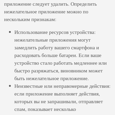
приложение следует удалить. Определить
нежелательное приложение можно по
нескольким признакам:
Использование ресурсов устройства:
нежелательные приложения могут
замедлить работу вашего смартфона и
расходовать больше батареи. Если ваше
устройство стало работать медленнее или
быстро разряжаться, виновником может
быть нежелательное приложение.
Неизвестные или неправомерные действия:
если приложение выполняет действия,
которых вы не запрашивали, отправляет
спам, показывает несколько