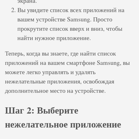
экрана.
Вы увидите список всех приложений на
вашем устройстве Samsung. Просто
прокрутите список вверх и вниз, чтобы
найти нужное приложение.
Теперь, когда вы знаете, где найти список
приложений на вашем смартфоне Samsung, вы
можете легко управлять и удалять
нежелательные приложения, освобождая
дополнительное место на устройстве.
Шаг 2: Выберите
нежелательное приложение