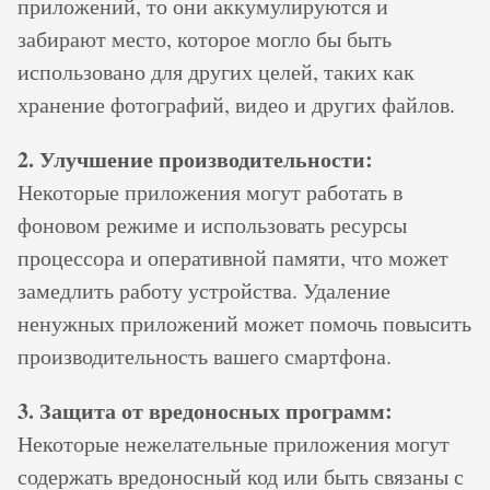
приложений, то они аккумулируются и
забирают место, которое могло бы быть
использовано для других целей, таких как
хранение фотографий, видео и других файлов.
2. Улучшение производительности:
Некоторые приложения могут работать в
фоновом режиме и использовать ресурсы
процессора и оперативной памяти, что может
замедлить работу устройства. Удаление
ненужных приложений может помочь повысить
производительность вашего смартфона.
3. Защита от вредоносных программ:
Некоторые нежелательные приложения могут
содержать вредоносный код или быть связаны с