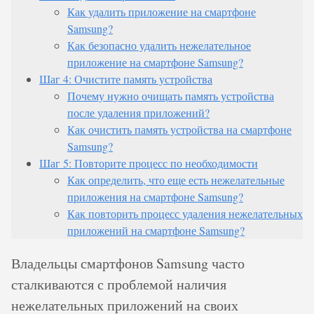
Как удалить приложение на смартфоне
Samsung?
Как безопасно удалить нежелательное
приложение на смартфоне Samsung?
Шаг 4: Очистите память устройства
Почему нужно очищать память устройства
после удаления приложений?
Как очистить память устройства на смартфоне
Samsung?
Шаг 5: Повторите процесс по необходимости
Как определить, что еще есть нежелательные
приложения на смартфоне Samsung?
Как повторить процесс удаления нежелательных
приложений на смартфоне Samsung?
Владельцы смартфонов Samsung часто
сталкиваются с проблемой наличия
нежелательных приложений на своих