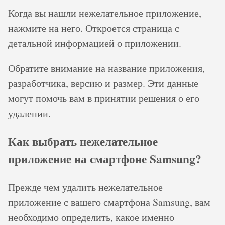
Когда вы нашли нежелательное приложение,
нажмите на него. Откроется страница с
детальной информацией о приложении.
Обратите внимание на название приложения,
разработчика, версию и размер. Эти данные
могут помочь вам в принятии решения о его
удалении.
Как выбрать нежелательное
приложение на смартфоне Samsung?
Прежде чем удалить нежелательное
приложение с вашего смартфона Samsung, вам
необходимо определить, какое именно