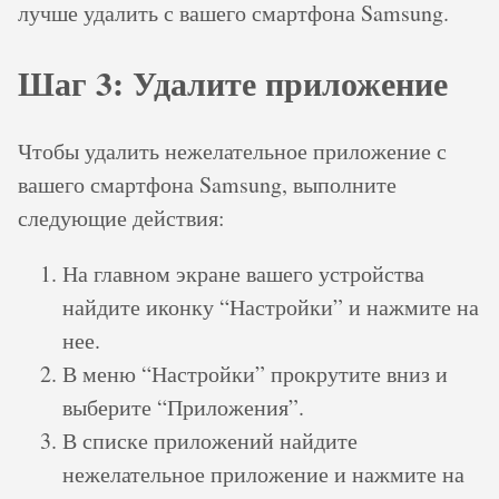
лучше удалить с вашего смартфона Samsung.
Шаг 3: Удалите приложение
Чтобы удалить нежелательное приложение с
вашего смартфона Samsung, выполните
следующие действия:
На главном экране вашего устройства
найдите иконку “Настройки” и нажмите на
нее.
В меню “Настройки” прокрутите вниз и
выберите “Приложения”.
В списке приложений найдите
нежелательное приложение и нажмите на