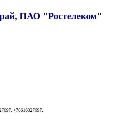
 край, ПАО "Ростелеком"
027697, +78616027697,