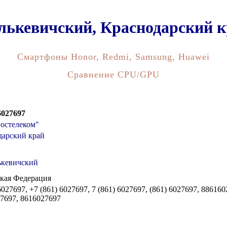
 Гулькевичский, Краснодарский
Смартфоны Honor, Redmi, Samsung, Huawei
Сравнение CPU/GPU
 6027697
остелеком"
дарский край
ькевичский
кая Федерация
6027697, +7 (861) 6027697, 7 (861) 6027697, (861) 6027697, 88616
7697, 8616027697