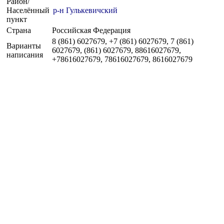
Район/
Населённый
р-н Гулькевичский
пункт
Страна
Российская Федерация
8 (861) 6027679, +7 (861) 6027679, 7 (861)
Варианты
6027679, (861) 6027679, 88616027679,
написания
+78616027679, 78616027679, 8616027679