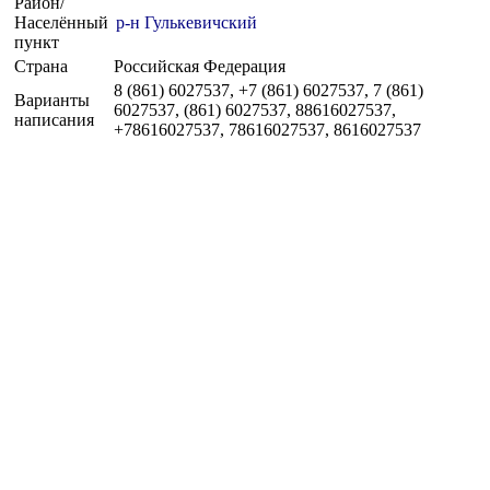
Район/
Населённый
р-н Гулькевичский
пункт
Страна
Российская Федерация
8 (861) 6027537, +7 (861) 6027537, 7 (861)
Варианты
6027537, (861) 6027537, 88616027537,
написания
+78616027537, 78616027537, 8616027537