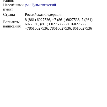
Район/
Населённый
р-н Гулькевичский
пункт
Страна
Российская Федерация
8 (861) 6027536, +7 (861) 6027536, 7 (861)
Варианты
6027536, (861) 6027536, 88616027536,
написания
+78616027536, 78616027536, 8616027536