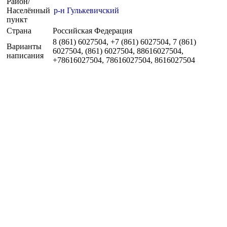
Район/
Населённый
р-н Гулькевичский
пункт
Страна
Российская Федерация
8 (861) 6027504, +7 (861) 6027504, 7 (861)
Варианты
6027504, (861) 6027504, 88616027504,
написания
+78616027504, 78616027504, 8616027504