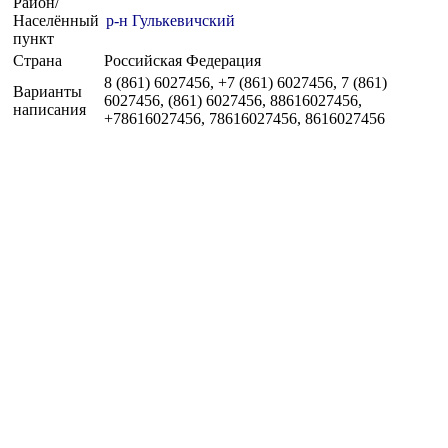
Район/
Населённый
р-н Гулькевичский
пункт
Страна
Российская Федерация
8 (861) 6027456, +7 (861) 6027456, 7 (861)
Варианты
6027456, (861) 6027456, 88616027456,
написания
+78616027456, 78616027456, 8616027456