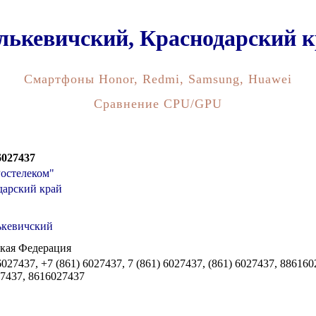
 Гулькевичский, Краснодарский
Смартфоны Honor, Redmi, Samsung, Huawei
Сравнение CPU/GPU
 6027437
остелеком"
дарский край
ькевичский
кая Федерация
6027437, +7 (861) 6027437, 7 (861) 6027437, (861) 6027437, 88616
7437, 8616027437