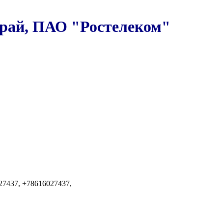
 край, ПАО "Ростелеком"
027437, +78616027437,