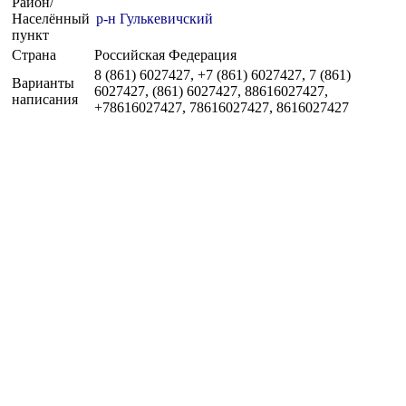
Район/
Населённый
р-н Гулькевичский
пункт
Страна
Российская Федерация
8 (861) 6027427, +7 (861) 6027427, 7 (861)
Варианты
6027427, (861) 6027427, 88616027427,
написания
+78616027427, 78616027427, 8616027427