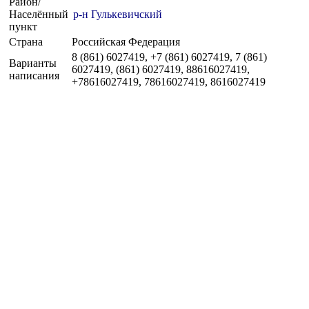
Район/
Населённый
р-н Гулькевичский
пункт
Страна
Российская Федерация
8 (861) 6027419, +7 (861) 6027419, 7 (861)
Варианты
6027419, (861) 6027419, 88616027419,
написания
+78616027419, 78616027419, 8616027419