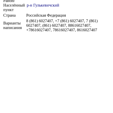
Район/
Населённый
р-н Гулькевичский
пункт
Страна
Российская Федерация
8 (861) 6027407, +7 (861) 6027407, 7 (861)
Варианты
6027407, (861) 6027407, 88616027407,
написания
+78616027407, 78616027407, 8616027407