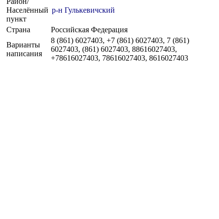
Район/
Населённый
р-н Гулькевичский
пункт
Страна
Российская Федерация
8 (861) 6027403, +7 (861) 6027403, 7 (861)
Варианты
6027403, (861) 6027403, 88616027403,
написания
+78616027403, 78616027403, 8616027403