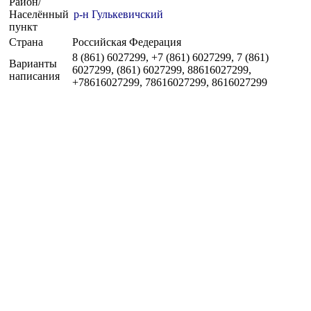
Район/
Населённый
р-н Гулькевичский
пункт
Страна
Российская Федерация
8 (861) 6027299, +7 (861) 6027299, 7 (861)
Варианты
6027299, (861) 6027299, 88616027299,
написания
+78616027299, 78616027299, 8616027299