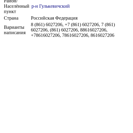
Район/
Населённый
р-н Гулькевичский
пункт
Страна
Российская Федерация
8 (861) 6027206, +7 (861) 6027206, 7 (861)
Варианты
6027206, (861) 6027206, 88616027206,
написания
+78616027206, 78616027206, 8616027206